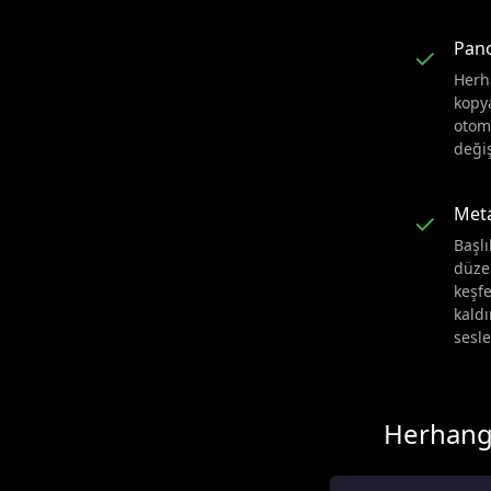
Pan
✓
Herh
kopy
otoma
deği
Meta
✓
Başlı
düze
keşfe
kald
sesle
Herhangi