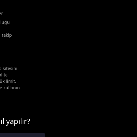
er
uluğu
 takip
sitesini
alite
ük limit.
e kullanın.
 yapılır?