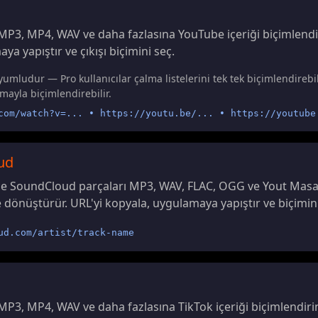
MP3, MP4, WAV ve daha fazlasına YouTube içeriği biçimlendir
a yapıştır ve çıkışı biçimini seç.
yumludur — Pro kullanıcılar çalma listelerini tek tek biçimlendirebil
lamayla biçimlendirebilir.
com/watch?v=... • https://youtu.be/... • https://youtube
ud
e SoundCloud parçaları MP3, WAV, FLAC, OGG ve Yout Masa
e dönüştürür. URL'yi kopyala, uygulamaya yapıştır ve biçimini
ud.com/artist/track-name
MP3, MP4, WAV ve daha fazlasına TikTok içeriği biçimlendirin