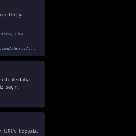
in. URL'yi
irken, Ultra
.com/shorts/...
üstü ile daha
zi seçin.
. URL'yi kopyala,