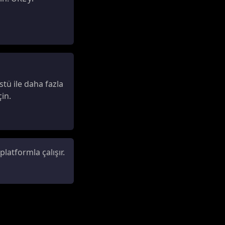
ü ile daha fazla
in.
atformla çalışır.