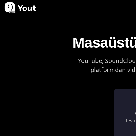
Masaüstün
YouTube, SoundCloud,
platformdan vide
Deste