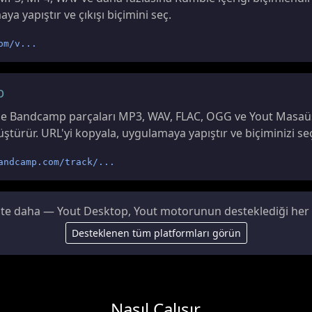
a yapıştır ve çıkışı biçimini seç.
om/v...
p
e Bandcamp parçaları MP3, WAV, FLAC, OGG ve Yout Masaüst
ştürür. URL'yi kopyala, uygulamaya yapıştır ve biçiminizi seç
andcamp.com/track/...
site daha — Yout Desktop, Yout motorunun desteklediği her pl
Desteklenen tüm platformları görün
Nasıl Çalışır