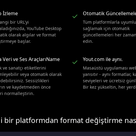
o İzleme
Otomatik Güncellemel
✓
angi bir URL'yi
Tüm platformlarla uyuml
aladığınızda, YouTube Desktop
sağlamak için otomatik
tik olarak algılar ve format
güncellemeleri her zaman
ştirmeye başlar.
edin.
 Veri ve Ses AraçlarıName
Yout.com ile aynı.
✓
k ve sanatçı etiketlerini
Masaüstü uygulaması web 
nleyebilir veya otomatik olarak
yansıtır - aynı formatlar, k
debilirsiniz. Sessizlikleri
seviyeleri ve ücretsiz günl
ırın ve kaydetmeden önce
Bir kez yükseltin, her yerd
ri normalleştirin.
 bir platformdan format değiştirme nasıl