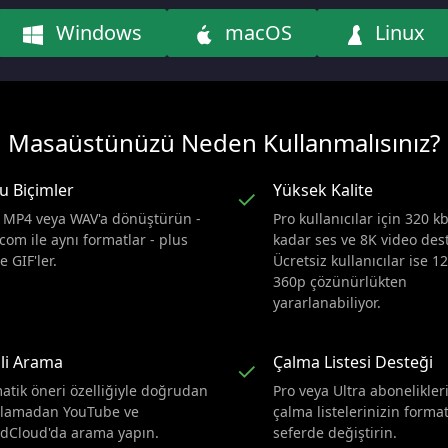
Windows
macOS
Linux
Masaüstünüzü Neden Kullanmalısınız?
u Biçimler
Yüksek Kalite
✓
 MP4 veya WAV'a dönüştürün -
Pro kullanıcılar için 320 k
com ile aynı formatlar - plus
kadar ses ve 8K video des
le GIF'ler.
Ücretsiz kullanıcılar ise 1
360p çözünürlükten
yararlanabiliyor.
li Arama
Çalma Listesi Desteği
✓
atik öneri özelliğiyle doğrudan
Pro veya Ultra abonelikler
lamadan YouTube ve
çalma listelerinizin format
dCloud'da arama yapın.
seferde değiştirin.