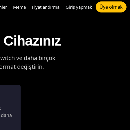
Üye olmak
mler
Meme
Fiyatlandırma
Giriş yapmak
 Cihazınız
Twitch ve daha birçok
ormat değiştirin.
.
e daha