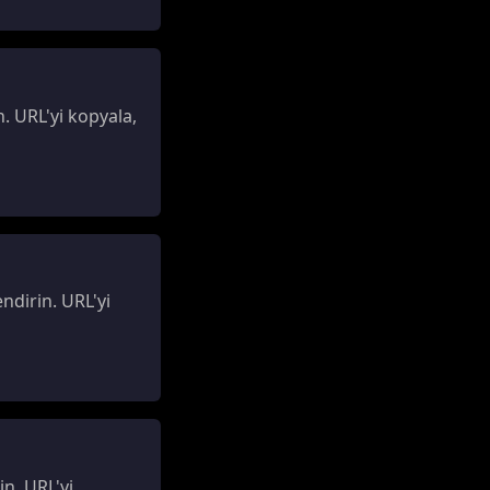
. URL'yi kopyala,
ndirin. URL'yi
n. URL'yi