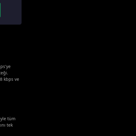
bps'ye
teği.
28 kbps ve
iyle tüm
ını tek