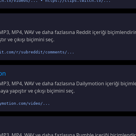
ch.tv/videos/... • https://clips.twitch.tv/...
MP3, MP4, WAV ve daha fazlasına Reddit içeriği biçimlendirin
r ve çıkışı biçimini seç.
it.com/r/subreddit/comments/...
on
MP3, MP4, WAV ve daha fazlasına Dailymotion içeriği biçimle
a yapıştır ve çıkışı biçimini seç.
ymotion.com/video/...
MP3, MP4, WAV ve daha fazlasına Rumble içeriği biçimlendiri