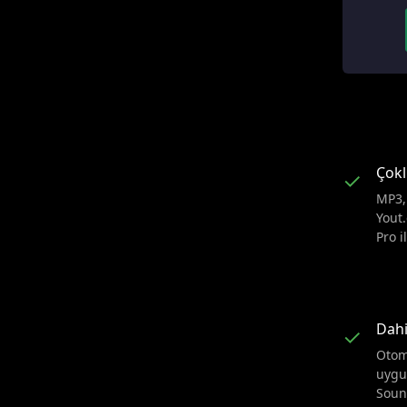
Çokl
✓
MP3,
Yout.
Pro i
Dahi
✓
Otom
uygu
Soun