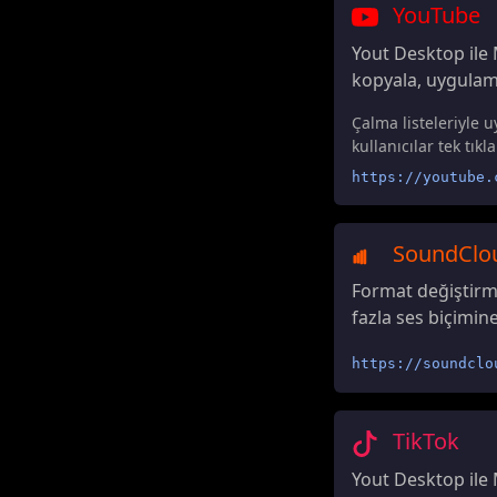
YouTube
Yout Desktop ile 
kopyala, uygulamay
Çalma listeleriyle u
kullanıcılar tek tık
https://youtube.
SoundClo
Format değiştirm
fazla ses biçimin
https://soundclo
TikTok
Yout Desktop ile 