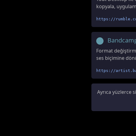
kopyala, uygulamay
https://rumble.c
Bandcam
Format değiştirm
ses biçimine dönü
https://artist.b
Ayrıca yüzlerce 