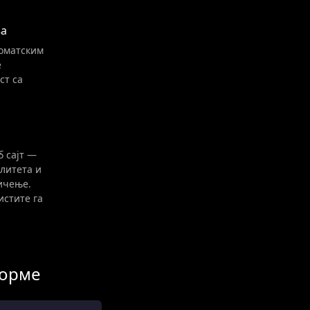
ња
томатским
е
ст са
 сајт —
литета и
ичење.
истите га
форме