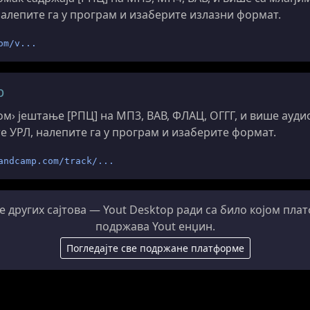
налепите га у програм и изаберите излазни формат.
om/v...
p
м› јештање [РПЦ] на МП3, ВАВ, ФЛАЦ, ОГГГ, и више аудио
е УРЛ, налепите га у програм и изаберите формат.
andcamp.com/track/...
е других сајтова — Yout Desktop ради са било којом пла
подржава Yout енџин.
Погледајте све подржане платформе