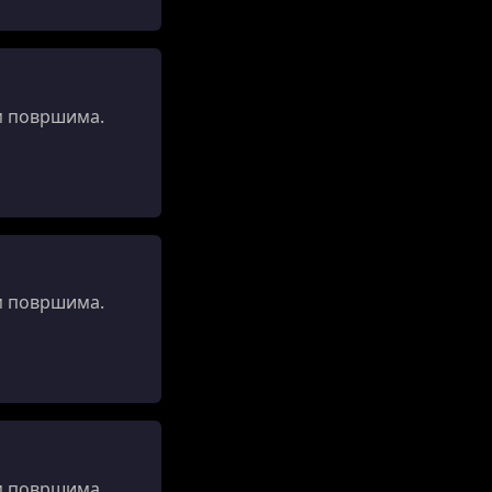
м површима.
м површима.
м површима.