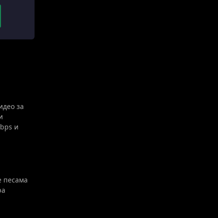
идео за
и
kbps и
е песама
ра