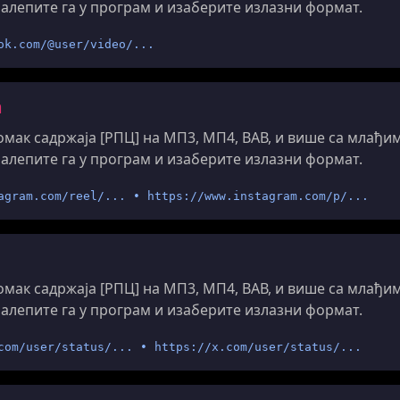
налепите га у програм и изаберите излазни формат.
ok.com/@user/video/...
m
мак садржаја [РПЦ] на МП3, МП4, ВАВ, и више са млађи
налепите га у програм и изаберите излазни формат.
agram.com/reel/... • https://www.instagram.com/p/...
мак садржаја [РПЦ] на МП3, МП4, ВАВ, и више са млађи
налепите га у програм и изаберите излазни формат.
com/user/status/... • https://x.com/user/status/...