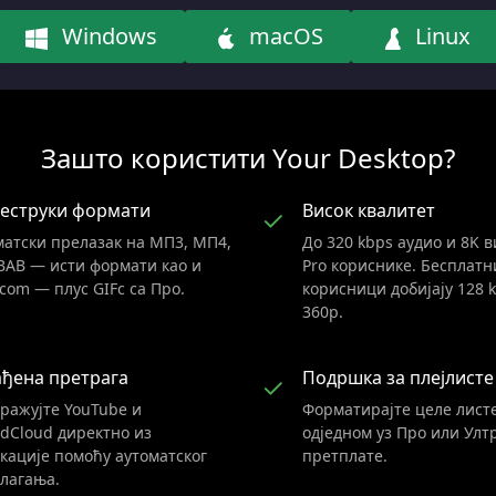
Windows
macOS
Linux
Зашто користити Your Desktop?
еструки формати
Висок квалитет
✓
атски прелазак на МП3, МП4,
До 320 kbps аудио и 8K в
ВАВ — исти формати као и
Pro кориснике. Бесплатн
.com — плус GIFс са Про.
корисници добијају 128 
360p.
ађена претрага
Подршка за плејлисте
✓
ражујте YouTube и
Форматирајте целе лист
dCloud директно из
одједном уз Про или Улт
кације помоћу аутоматског
претплате.
лагања.