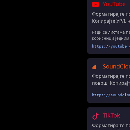
YouTube
Форматирајте по
Копирајте УРЛ, 
Ради са листама п
корисници једним 
https://youtube.
SoundClo
Форматирајте по
површ. Копирајт
https://soundclo
TikTok
Форматирајте по