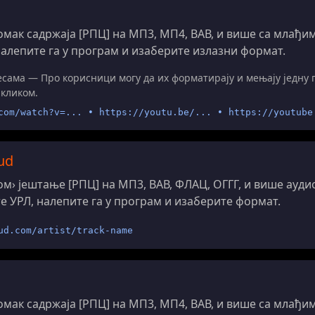
мак садржаја [РПЦ] на МП3, МП4, ВАВ, и више са млађи
налепите га у програм и изаберите излазни формат.
есама — Про корисници могу да их форматирају и мењају једну п
кликом.
com/watch?v=... • https://youtu.be/... • https://youtube
ud
м› јештање [РПЦ] на МП3, ВАВ, ФЛАЦ, ОГГГ, и више аудио
е УРЛ, налепите га у програм и изаберите формат.
ud.com/artist/track-name
мак садржаја [РПЦ] на МП3, МП4, ВАВ, и више са млађи