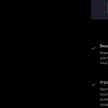
Виш
✓
Форм
или 
Yout
Угр
✓
Прет
Soun
апли
пред