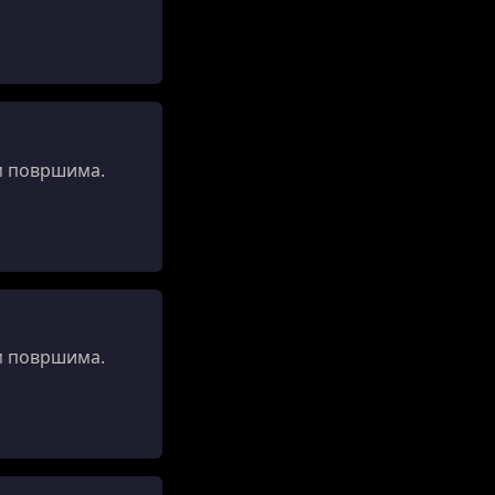
м површима.
м површима.