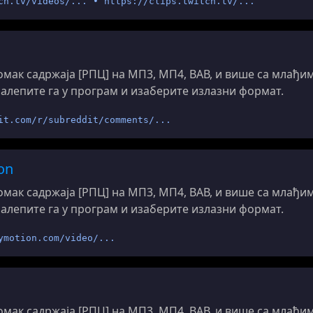
ch.tv/videos/... • https://clips.twitch.tv/...
мак садржаја [РПЦ] на МП3, МП4, ВАВ, и више са млађи
налепите га у програм и изаберите излазни формат.
it.com/r/subreddit/comments/...
on
мак садржаја [РПЦ] на МП3, МП4, ВАВ, и више са млађи
налепите га у програм и изаберите излазни формат.
ymotion.com/video/...
мак садржаја [РПЦ] на МП3, МП4, ВАВ, и више са млађи