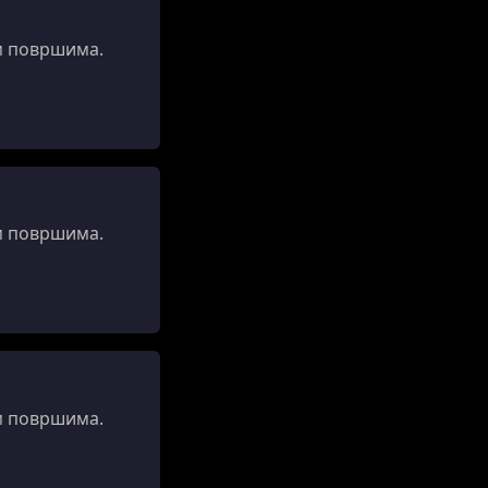
м површима.
м површима.
м површима.