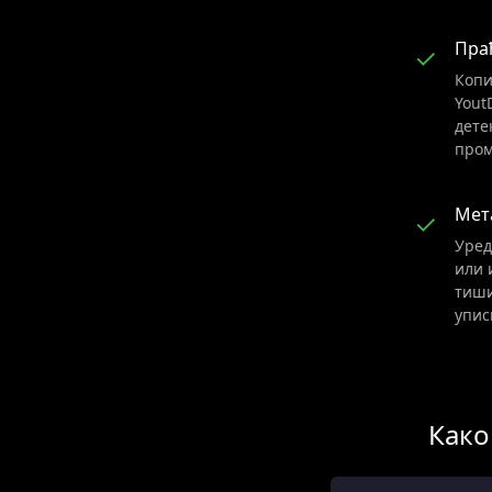
Пра
✓
Копи
Yout
дете
пром
Мет
✓
Уред
или 
тиши
упис
Како