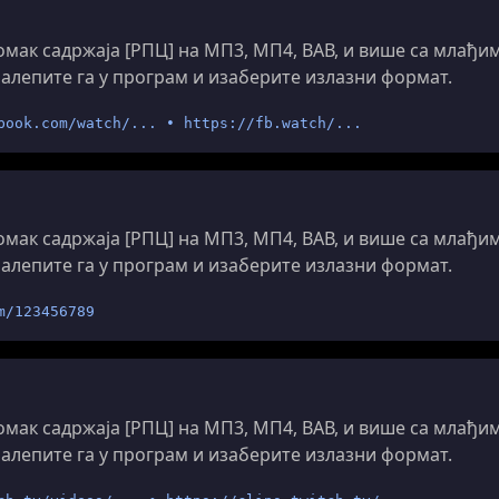
мак садржаја [РПЦ] на МП3, МП4, ВАВ, и више са млађи
налепите га у програм и изаберите излазни формат.
book.com/watch/... • https://fb.watch/...
мак садржаја [РПЦ] на МП3, МП4, ВАВ, и више са млађи
налепите га у програм и изаберите излазни формат.
m/123456789
мак садржаја [РПЦ] на МП3, МП4, ВАВ, и више са млађи
налепите га у програм и изаберите излазни формат.