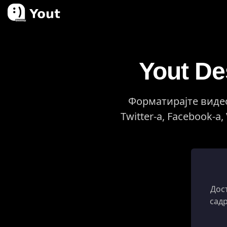
Yout D
Форматирајте видео 
Twitter-а, Facebook-а
Дос
сад