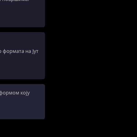
 формата на Јут
тформом коју