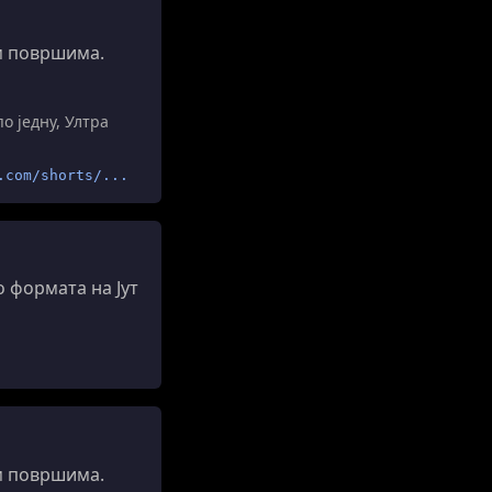
м површима.
о једну, Ултра
.com/shorts/...
 формата на Јут
м површима.