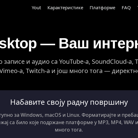
Yout
Карактеристике
Платформе
FAQ
esktop — Ваш интер
записе и аудио са YouTube-а, SoundCloud-а, Ti
, Vimeo-а, Twitch-а и још много тога — дирек
Набавите своју радну површину
тупно за Windows, macOS и Linux. Форматирајте и преба
ржај са било које подржане платформе у MP3, MP4, WAV и
много тога.