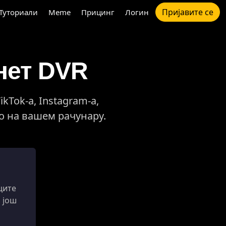
Пријавите се
Туториали
Meme
Прицинг
Логин
нет DVR
kTok-а, Instagram-а,
тно на вашем рачунару.
ците
 још