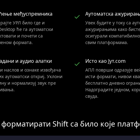
ћење међуспремника
Аутоматска ажурира
✓
рајте УРЛ било где и
Увек будите у току са ау
Desktop ће га аутоматски
ажурирањима како бист
ктовати и почети са
осигурали компатибилно
еном формата.
свим платформама.
адани и аудио алатки
Исто као Јут.com
✓
и наслов и ознаке извођача
АПЛ површи одразује веб
их аутоматски откриј. Уклони
исти формати, нивои ква
ну и нормализуј звук пре
бесплатно дневно огран
ивања.
Надоградите једном, кор
свуда.
 форматирати Shift са било које плат