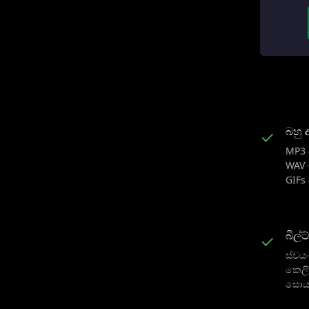
බහු 
✓
MP3 
WAV 
GIFs
බිල්
✓
ස්වය
කෙලි
සොය