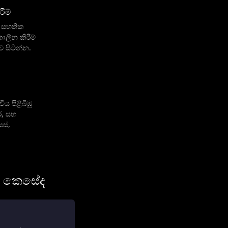
රීම්
ම සහතික
කාලීන කිරීම්
 සිටින්න.
ය පිළිබිඹු
ර, සහ
සස්,
ේ කෙසේද