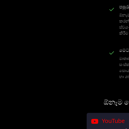
පසුර
✓
ඕනෑම
කරන්
ස්වය
කිරී
මෙටා
✓
මාතෘ
සංස්
සොයා
හා ශබ
ඕනෑම ව
YouTube