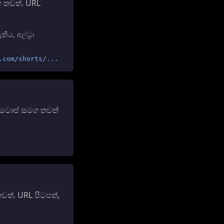
 තවත්. URL
ය, අල්ට්‍රා
.com/shorts/...
්ටොප් සමග තවත්
ත්. URL පිටපත්,