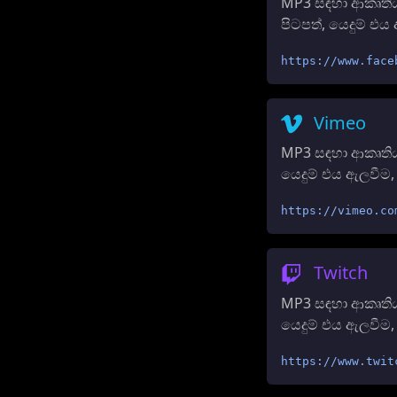
MP3 සඳහා ආකෘතිය
පිටපත්, යෙදුම් 
https://www.face
Vimeo
MP3 සඳහා ආකෘතිය 
යෙදුම් එය ඇලවීම
https://vimeo.co
Twitch
MP3 සඳහා ආකෘතිය 
යෙදුම් එය ඇලවීම
https://www.twit