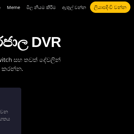
ලියාපදිංචි වන්න
න
Meme
මිල නියම කිරීම
ඇතුල් වන්න
ර්ජාල DVR
witch සහ තවත් දේවලින්
ය කරන්න.
ක්වන
ර්ගතය