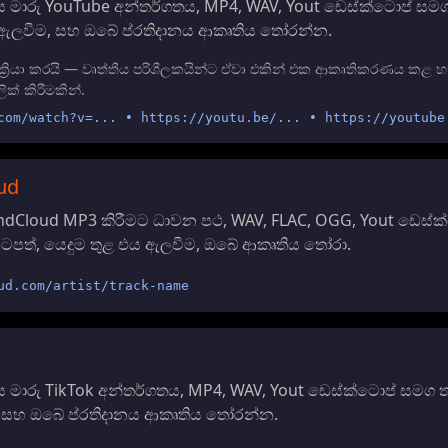
 මාරු YouTube අන්තර්ගතය, MP4, WAV, Yout ඩෙස්ක්ටොප් සමග
එය ඇලවීම, සහ ඔබේ ප්රතිදානය ආකෘතිය තෝරන්න.
්‍රියා කරයි — වෘත්තීය පරිශීලකයින්ට ඒවා එකින් එක ආකෘතිකරණය කළ හැකි
ික් කිරීමකින්.
com/watch?v=... • https://youtu.be/... • https://youtube
ud
ndCloud MP3 කිරීමට ධාවන පථ, WAV, FLAC, OGG, Yout ඩෙස්ක
පිටපත්, යෙදුම තුළ එය ඇලවීම, ඔබේ ආකෘතිය තෝරා.
ud.com/artist/track-name
මාරු TikTok අන්තර්ගතය, MP4, WAV, Yout ඩෙස්ක්ටොප් සමග තව
, සහ ඔබේ ප්රතිදානය ආකෘතිය තෝරන්න.