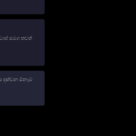
ටොප් සමග තවත්
ාය දක්වන ඕනෑම