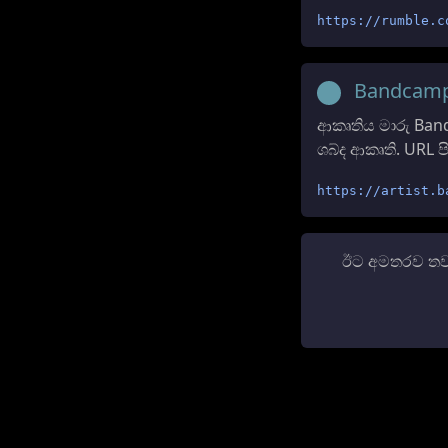
https://rumble.c
Bandcam
ආකෘතිය මාරු Ban
ශබ්ද ආකෘති. URL 
https://artist.b
ඊට අමතරව තවත