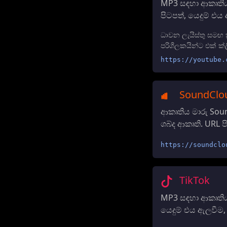
MP3 සඳහා ආකෘතිය
පිටපත්, යෙදුම් 
ධාවන ලැයිස්තු සමඟ ක
පරිශීලකයින්ට එක් ක්ල
https://youtube.
SoundClo
ආකෘතිය මාරු Sou
ශබ්ද ආකෘති. URL 
https://soundclo
TikTok
MP3 සඳහා ආකෘතිය 
යෙදුම් එය ඇලවීම