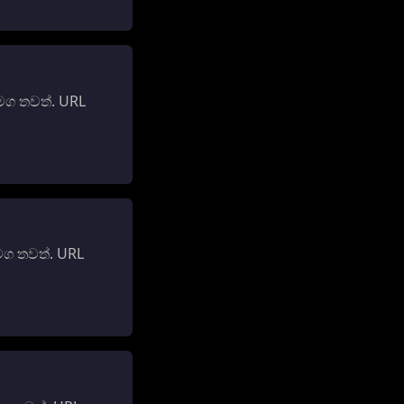
මග තවත්. URL
මග තවත්. URL