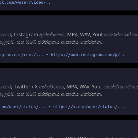
ok.com/@user/video/...
m
 මාරු Instagram අන්තර්ගතය, MP4, WAV, Yout ඩෙස්ක්ටොප් ස
එය ඇලවීම, සහ ඔබේ ප්රතිදානය ආකෘතිය තෝරන්න.
agram.com/reel/... • https://www.instagram.com/p/...
මාරු Twitter / X අන්තර්ගතය, MP4, WAV, Yout ඩෙස්ක්ටොප් ස
එය ඇලවීම, සහ ඔබේ ප්රතිදානය ආකෘතිය තෝරන්න.
com/user/status/... • https://x.com/user/status/...