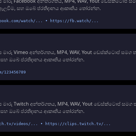
 මාරු Facebook අන්තර්ගතය, MP4, WAV, Yout ඩෙස්ක්ටොප් සම
එය ඇලවීම, සහ ඔබේ ප්රතිදානය ආකෘතිය තෝරන්න.
book.com/watch/... • https://fb.watch/...
මාරු Vimeo අන්තර්ගතය, MP4, WAV, Yout ඩෙස්ක්ටොප් සමග තව
, සහ ඔබේ ප්රතිදානය ආකෘතිය තෝරන්න.
m/123456789
මාරු Twitch අන්තර්ගතය, MP4, WAV, Yout ඩෙස්ක්ටොප් සමග තව
, සහ ඔබේ ප්රතිදානය ආකෘතිය තෝරන්න.
ch.tv/videos/... • https://clips.twitch.tv/...