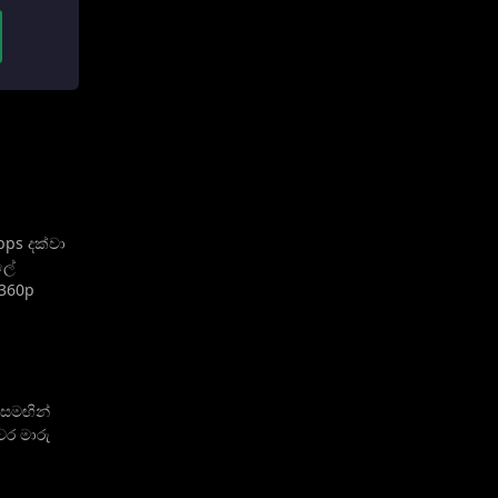
bps දක්වා
ිලේ
 360p
 සමඟින්
වර මාරු