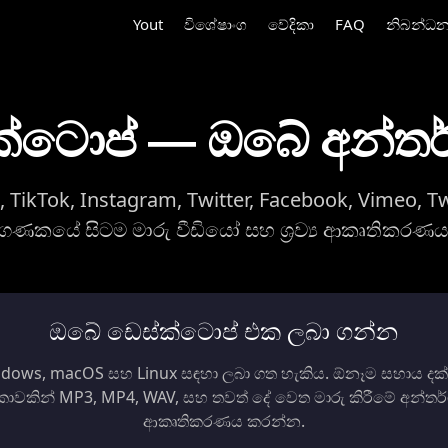
Yout
විශේෂාංග
වේදිකා
FAQ
නිබන්ධ
්ක්ටොප් — ඔබේ අන්ත
 TikTok, Instagram, Twitter, Facebook, Vimeo, T
ගණකයේ සිටම මාරු වීඩියෝ සහ ශ්‍රව්‍ය ආකෘතිකරණ
ඔබේ ඩෙස්ක්ටොප් එක ලබා ගන්න
dows, macOS සහ Linux සඳහා ලබා ගත හැකිය. ඕනෑම සහාය ද
කාවකින් MP3, MP4, WAV, සහ තවත් දේ වෙත මාරු කිරීමේ අන්ත
ආකෘතිකරණය කරන්න.