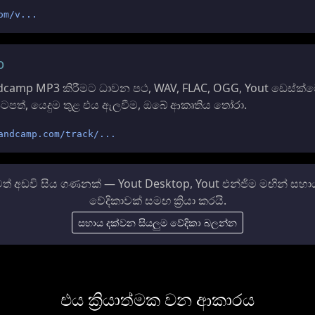
om/v...
p
dcamp MP3 කිරීමට ධාවන පථ, WAV, FLAC, OGG, Yout ඩෙස්ක්
පිටපත්, යෙදුම තුළ එය ඇලවීම, ඔබේ ආකෘතිය තෝරා.
andcamp.com/track/...
් අඩවි සිය ගණනක් — Yout Desktop, Yout එන්ජිම මඟින් සහ
වේදිකාවක් සමඟ ක්‍රියා කරයි.
සහාය දක්වන සියලුම වේදිකා බලන්න
එය ක්‍රියාත්මක වන ආකාරය