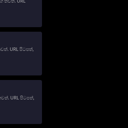
ග තවත්. URL
ත්. URL පිටපත්,
ත්. URL පිටපත්,