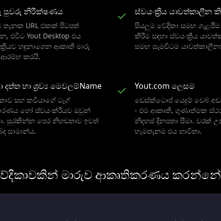
ු පුවරු නිරීක්ෂණය
ස්වයංක්‍රීය යාවත්කාලීන කි
✓
 තැනක URL එකක් පිටපත්
සියලුම වේදිකා සමඟ ගැළපී
න, එවිට Yout Desktop එය
කිරීම සඳහා ස්වයංක්‍රීය යාවත්
ංක්‍රීයව හඳුනාගෙන ආකෘති මාරු
සමඟ සැමවිටම යාවත්කාලීනව
ම ආරම්භ කරයි.
 දත්ත හා ශ්‍රව්‍ය මෙවලම්Name
Yout.com ලෙසම
✓
කාව සහ කවියාගේ ටැග්
ඩෙස්ක්ටොප් යෙදුම් වෙබ් අඩවි
කරණය හෝ ස්වයංක්රීයව ඔවුන්
- එම ආකෘති, ගුණාත්මක ස්ථ
. සුරකින්න පෙර නිහඬතාව ඉවත්
නිදහස් දිනපතා සීමා. වරක් උ
්ද සාමාන්ය.
හැමතැනම එය භාවිතා.
ේදිකාවකින් මාරුව ආකෘතිකරණය කරන්න