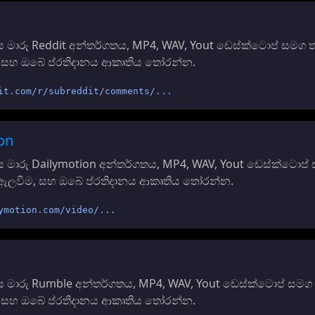
මාරු Reddit අන්තර්ගතය, MP4, WAV, Yout ඩෙස්ක්ටොප් සමග තව
, සහ ඔබේ ප්රතිදානය ආකෘතිය තෝරන්න.
it.com/r/subreddit/comments/...
on
 මාරු Dailymotion අන්තර්ගතය, MP4, WAV, Yout ඩෙස්ක්ටොප්
එය ඇලවීම, සහ ඔබේ ප්රතිදානය ආකෘතිය තෝරන්න.
ymotion.com/video/...
 මාරු Rumble අන්තර්ගතය, MP4, WAV, Yout ඩෙස්ක්ටොප් සමග ත
, සහ ඔබේ ප්රතිදානය ආකෘතිය තෝරන්න.