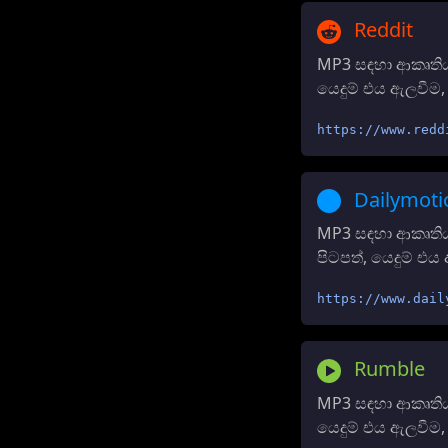
Reddit
MP3 සඳහා ආකෘතිය 
යෙදුම් එය ඇලවීම
https://www.redd
Dailymoti
MP3 සඳහා ආකෘතිය
පිටපත්, යෙදුම් 
https://www.dail
Rumble
MP3 සඳහා ආකෘතිය
යෙදුම් එය ඇලවීම