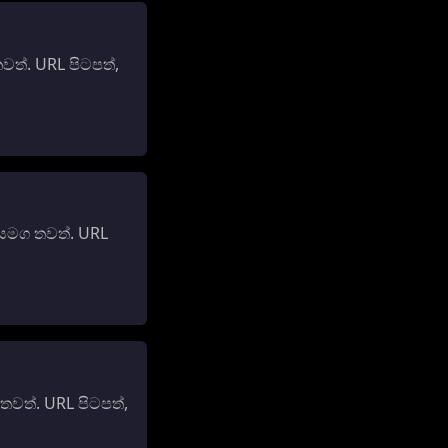
ත්. URL පිටපත්,
 සමග තවත්. URL
වත්. URL පිටපත්,