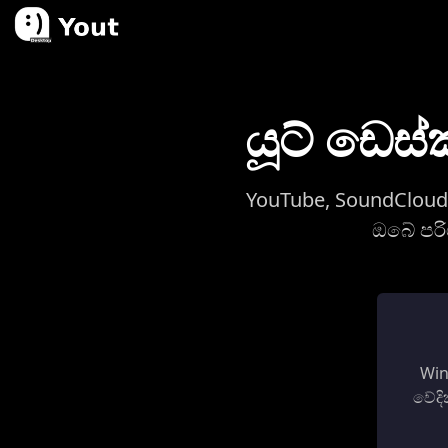
යූට් ඩෙස
YouTube, SoundCloud,
ඔබේ පරි
Win
වේදි