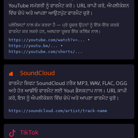
YouTube ਸਮੱਗਰੀ ਨੂੰ ਫਾਰਮੈਟ ਕਰੋ। URL ਕਾਪੀ ਕਰੋ, ਐਪਲੀਕੇਸ਼ਨ
ਵਿੱਚ ਚੇਪੋ ਅਤੇ ਆਪਣਾ ਆਉਟਪੁੱਟ ਫਾਰਮੈਟ ਚੁਣੋ।
ਪਲੇਲਿਸਟਾਂ ਨਾਲ ਕੰਮ ਕਰਦਾ ਹੈ — ਪ੍ਰੋ ਯੂਜ਼ਰ ਉਹਨਾਂ ਨੂੰ ਇੱਕ-ਇੱਕ ਕਰਕੇ
ਫਾਰਮੈਟ ਕਰ ਸਕਦੇ ਹਨ, ਅਲਟਰਾ ਯੂਜ਼ਰ ਇੱਕ ਕਲਿੱਕ ਨਾਲ।
https://youtube.com/watch?v=... •
https://youtu.be/... •
https://youtube.com/shorts/...
SoundCloud
ਫਾਰਮੈਟ ਸ਼ਿਫਟ SoundCloud ਟਰੈਕ MP3, WAV, FLAC, OGG
ਅਤੇ ਹੋਰ ਆਡੀਓ ਫਾਰਮੈਟ ਲਈ Yout ਡੈਸਕਟਾਪ ਨਾਲ। URL ਕਾਪੀ
ਕਰੋ, ਇਸ ਨੂੰ ਐਪਲੀਕੇਸ਼ਨ ਵਿੱਚ ਚੇਪੋ ਅਤੇ ਆਪਣਾ ਫਾਰਮੈਟ ਚੁਣੋ।
https://soundcloud.com/artist/track-name
TikTok