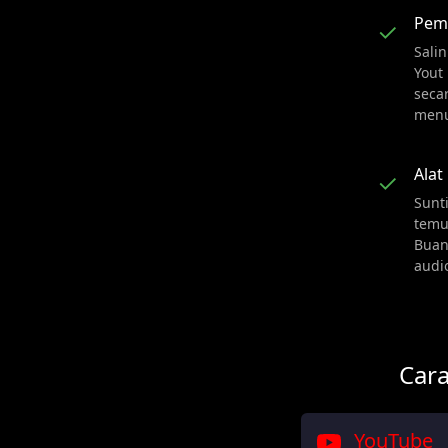
Pem
✓
Sali
Yout
seca
menu
Alat
✓
Sunti
temu
Buan
audi
Car
YouTube