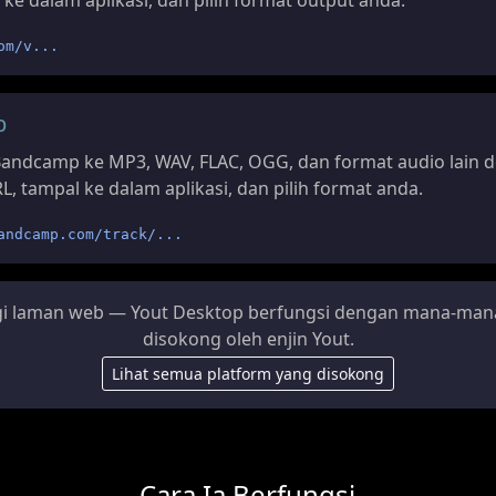
 ke dalam aplikasi, dan pilih format output anda.
om/v...
p
andcamp ke MP3, WAV, FLAC, OGG, dan format audio lain 
L, tampal ke dalam aplikasi, dan pilih format anda.
andcamp.com/track/...
gi laman web — Yout Desktop berfungsi dengan mana-man
disokong oleh enjin Yout.
Lihat semua platform yang disokong
Cara Ia Berfungsi