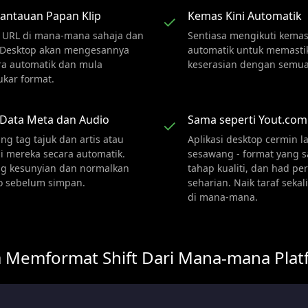
antauan Papan Klip
Kemas Kini Automatik
✓
n URL di mana-mana sahaja dan
Sentiasa mengikuti kemas
 Desktop akan mengesannya
automatik untuk memasti
ra automatik dan mula
keserasian dengan semua
kar format.
 Data Meta dan Audio
Sama seperti Yout.com
✓
ng tag tajuk dan artis atau
Aplikasi desktop cermin 
i mereka secara automatik.
sesawang - format yang 
g kesunyian dan normalkan
tahap kualiti, dan had p
o sebelum simpan.
seharian. Naik taraf sekal
di mana-mana.
a Memformat Shift Dari Mana-mana Plat