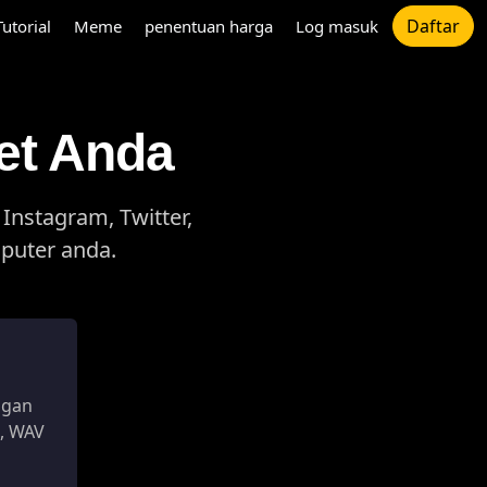
Daftar
Tutorial
Meme
penentuan harga
Log masuk
et Anda
Instagram, Twitter,
puter anda.
ngan
, WAV