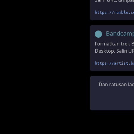
Salin URL, tampal
https://rumble.c
Bandcam
Formatkan trek B
Desktop. Salin UR
https://artist.b
Dan ratusan la