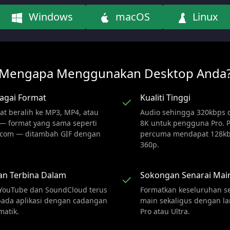
Windows
macOS
Linux
Mengapa Menggunakan Desktop Anda
agai Format
Kualiti Tinggi
✓
at beralih ke MP3, MP4, atau
Audio sehingga 320kbps 
— format yang sama seperti
8K untuk pengguna Pro.
.com — ditambah GIF dengan
percuma mendapat 128k
360p.
an Terbina Dalam
Sokongan Senarai Mai
✓
 YouTube dan SoundCloud terus
Formatkan keseluruhan s
pada aplikasi dengan cadangan
main sekaligus dengan l
matik.
Pro atau Ultra.