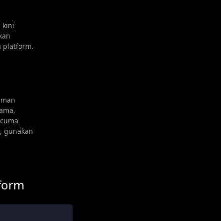
 kini
kan
 platform.
laman
sama,
ercuma
i, gunakan
form