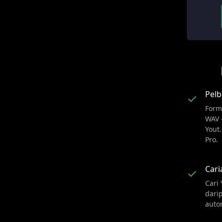
Pelb
✓
Form
WAV 
Yout
Pro.
Cari
✓
Cari
dari
auto