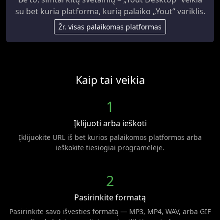
su bet kuria platforma, kurią palaiko „Yout“ variklis.
Žr. visas palaikomas platformas
Kaip tai veikia
1
Įklijuoti arba ieškoti
Įklijuokite URL iš bet kurios palaikomos platformos arba
ieškokite tiesiogiai programėlėje.
2
Pasirinkite formatą
Pasirinkite savo išvesties formatą — MP3, MP4, WAV, arba GIF