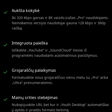
Aukšta kokybė
✓
Iki 320 kbps garsas ir 8K vaizdo įrašas „Pro“ naudotojams.
Nemokamos versijos naudotojai gauna 128 kbps ir 360p
raišką.
Integruota paieška
✓
Ieškokite „YouTube“ ir „SoundCloud“ tiesiai iš
programėlės naudodami automatinius pasiūlymus.
Grojaraščių palaikymas
✓
Formatuokite visus grojaraščius vienu metu su „Pro“ arba
„Ultra“ prenumeratomis.
Mainų srities stebėjimas
✓
Nukopijuokite URL bet kur ir „Youth Desktop“ automatiškai
jį aptiks ir pradės formato keitimą.