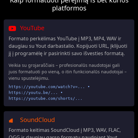
platformos
YouTube
Formato perkėlimas YouTube į MP3, MP4, WAV ir
daugiau su Yout darbastalio. Kopijuoti URL, įklijuoti
jį į programėlę ir pasirinkti savo išvesties formatą.
Veikia su grojaraščiais – profesionalūs naudotojai gali
juos formatuoti po vieną, o itin funkcionalūs naudotojai –
vienu spustelėjimu.
https://youtube.com/watch?v=... •
https://youtu.be/... •
https://youtube.com/shorts/...
SoundCloud
Formato keitimas SoundCloud į MP3, WAV, FLAC,
OGG ir daugiau garso formatų naudojant Yout