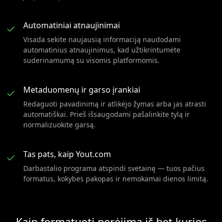
Automatiniai atnaujinimai
✓
Visada sekite naujausią informaciją naudodami
automatinius atnaujinimus, kad užtikrintumėte
suderinamumą su visomis platformomis.
Metaduomenų ir garso įrankiai
✓
Redaguoti pavadinimą ir atlikėjo žymas arba jas atrasti
automatiškai. Prieš išsaugodami pašalinkite tylą ir
normalizuokite garsą.
Tas pats, kaip Yout.com
✓
Darbastalio programa atspindi svetainę — tuos pačius
formatus, kokybės pakopas ir nemokamai dienos limitą.
Kaip formatuoti perėjimą iš bet kurios