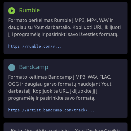
Rumble
Formato perkėlimas Rumble į MP3, MP4, WAV ir
daugiau su Yout darbastalio. Kopijuoti URL, įklijuoti
jį į programėlę ir pasirinkti savo išvesties formatą.
https://rumble.com/v...
Bandcamp
Formato keitimas Bandcamp į MP3, WAV, FLAC,
OGG ir daugiau garso formatų naudojant Yout
darbastalį. Kopijuokite URL, įklijuokite jį į
programėlę ir pasirinkite savo formatą.
https://artist.bandcamp.com/track/...
Be to, šimtai kitų svetainių – „Yout Desktop“ veikia