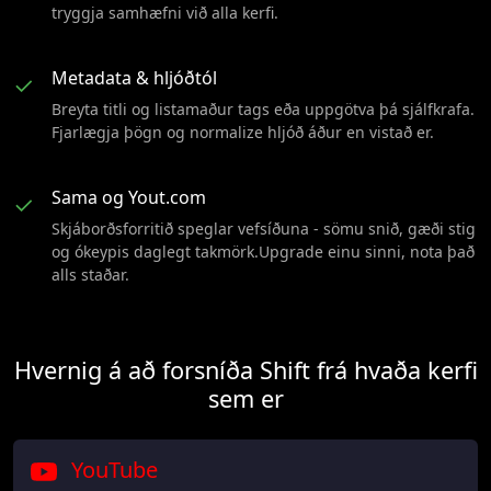
tryggja samhæfni við alla kerfi.
Metadata & hljóðtól
✓
Breyta titli og listamaður tags eða uppgötva þá sjálfkrafa.
Fjarlægja þögn og normalize hljóð áður en vistað er.
Sama og Yout.com
✓
Skjáborðsforritið speglar vefsíðuna - sömu snið, gæði stig
og ókeypis daglegt takmörk.Upgrade einu sinni, nota það
alls staðar.
Hvernig á að forsníða Shift frá hvaða kerfi
sem er
YouTube