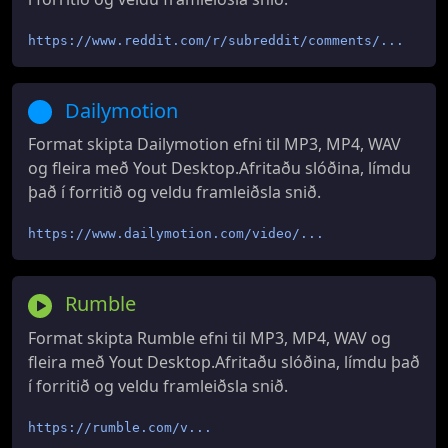
https://www.reddit.com/r/subreddit/comments/...
Dailymotion
Format skipta Dailymotion efni til MP3, MP4, WAV
og fleira með Yout Desktop.Afritaðu slóðina, límdu
það í forritið og veldu framleiðsla snið.
https://www.dailymotion.com/video/...
Rumble
Format skipta Rumble efni til MP3, MP4, WAV og
fleira með Yout Desktop.Afritaðu slóðina, límdu það
í forritið og veldu framleiðsla snið.
https://rumble.com/v...