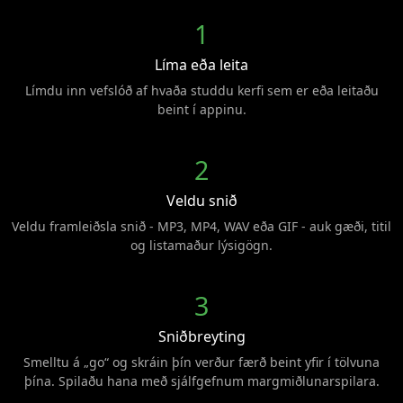
1
Líma eða leita
Límdu inn vefslóð af hvaða studdu kerfi sem er eða leitaðu
beint í appinu.
2
Veldu snið
Veldu framleiðsla snið - MP3, MP4, WAV eða GIF - auk gæði, titil
og listamaður lýsigögn.
3
Sniðbreyting
Smelltu á „go“ og skráin þín verður færð beint yfir í tölvuna
þína. Spilaðu hana með sjálfgefnum margmiðlunarspilara.