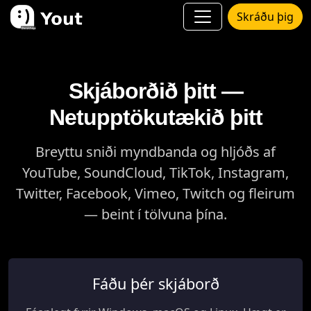
Skráðu þig
Skjáborðið þitt —
Netupptökutækið þitt
Breyttu sniði myndbanda og hljóðs af
YouTube, SoundCloud, TikTok, Instagram,
Twitter, Facebook, Vimeo, Twitch og fleirum
— beint í tölvuna þína.
Fáðu þér skjáborð