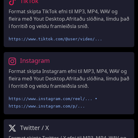
TikTok
Format skipta TikTok efni til MP3, MP4, WAV og
fleira með Yout Desktop.Afritaðu slóðina, límdu það
í forritið og veldu framleiðsla snið.
https://www.tiktok.com/@user/video/...
Instagram
Format skipta Instagram efni til MP3, MP4, WAV og
fleira með Yout Desktop.Afritaðu slóðina, límdu það
í forritið og veldu framleiðsla snið.
https://www.instagram.com/reel/... •
https://www.instagram.com/p/...
Twitter / X