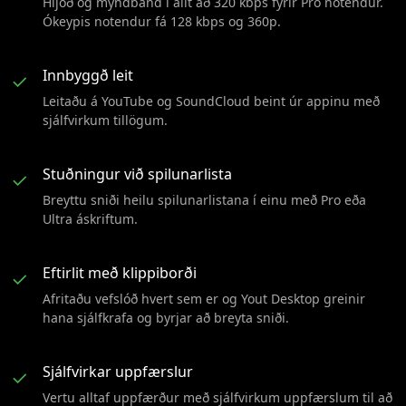
Hljóð og myndband í allt að 320 kbps fyrir Pro notendur.
Ókeypis notendur fá 128 kbps og 360p.
Innbyggð leit
✓
Leitaðu á YouTube og SoundCloud beint úr appinu með
sjálfvirkum tillögum.
Stuðningur við spilunarlista
✓
Breyttu sniði heilu spilunarlistana í einu með Pro eða
Ultra áskriftum.
Eftirlit með klippiborði
✓
Afritaðu vefslóð hvert sem er og Yout Desktop greinir
hana sjálfkrafa og byrjar að breyta sniði.
Sjálfvirkar uppfærslur
✓
Vertu alltaf uppfærður með sjálfvirkum uppfærslum til að