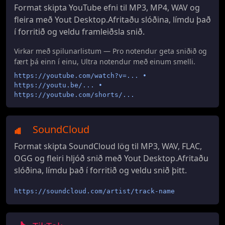
Format skipta YouTube efni til MP3, MP4, WAV og
fleira með Yout Desktop.Afritaðu slóðina, límdu það
í forritið og veldu framleiðsla snið.
Virkar með spilunarlistum — Pro notendur geta sniðið og
fært þá einn í einu, Ultra notendur með einum smelli.
https://youtube.com/watch?v=... •
https://youtu.be/... •
https://youtube.com/shorts/...
SoundCloud
Format skipta SoundCloud lög til MP3, WAV, FLAC,
OGG og fleiri hljóð snið með Yout Desktop.Afritaðu
slóðina, límdu það í forritið og veldu snið þitt.
https://soundcloud.com/artist/track-name