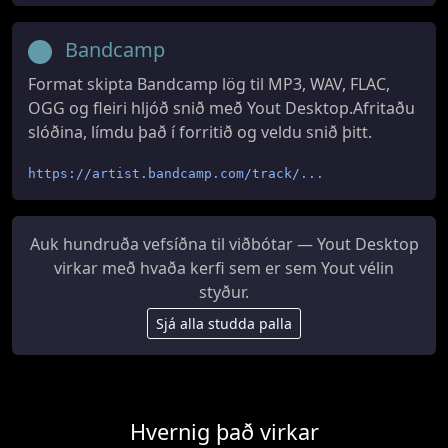
Bandcamp
Format skipta Bandcamp lög til MP3, WAV, FLAC,
OGG og fleiri hljóð snið með Yout Desktop.Afritaðu
slóðina, límdu það í forritið og veldu snið þitt.
https://artist.bandcamp.com/track/...
Auk hundruða vefsíðna til viðbótar — Yout Desktop
virkar með hvaða kerfi sem er sem Yout vélin
styður.
Sjá alla studda palla
Hvernig það virkar