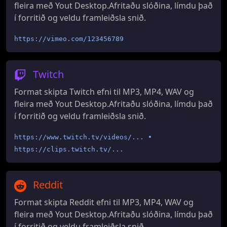
fleira með Yout Desktop.Afritaðu slóðina, límdu það
í forritið og veldu framleiðsla snið.
https://vimeo.com/123456789
Twitch
Format skipta Twitch efni til MP3, MP4, WAV og
fleira með Yout Desktop.Afritaðu slóðina, límdu það
í forritið og veldu framleiðsla snið.
https://www.twitch.tv/videos/... •
https://clips.twitch.tv/...
Reddit
Format skipta Reddit efni til MP3, MP4, WAV og
fleira með Yout Desktop.Afritaðu slóðina, límdu það
í forritið og veldu framleiðsla snið.