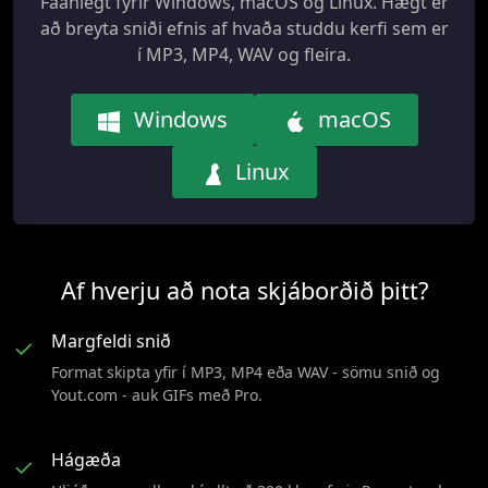
Fáanlegt fyrir Windows, macOS og Linux. Hægt er
að breyta sniði efnis af hvaða studdu kerfi sem er
í MP3, MP4, WAV og fleira.
Windows
macOS
Linux
Af hverju að nota skjáborðið þitt?
Margfeldi snið
✓
Format skipta yfir í MP3, MP4 eða WAV - sömu snið og
Yout.com - auk GIFs með Pro.
Hágæða
✓