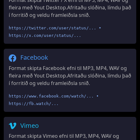
Format skipta Twitter / X efni til MP3, MP4, WAV og
fleira með Yout Desktop.Afritaðu slóðina, límdu það
í forritið og veldu framleiðsla snið.
https://twitter.com/user/status/... •
https://x.com/user/status/...
Facebook
Format skipta Facebook efni til MP3, MP4, WAV og
fleira með Yout Desktop.Afritaðu slóðina, límdu það
í forritið og veldu framleiðsla snið.
https://www.facebook.com/watch/... •
https://fb.watch/...
Vimeo
Format skipta Vimeo efni til MP3, MP4, WAV og