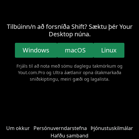
Tilbúinn/n að forsníða Shift? Sæktu þér Your
Desktop núna.
Windows
macOS
Linux
Frjáls til að nota með sömu daglegu takmörkum og
Yout.com.Pro og Ultra áætlanir opna ótakmarkaða
sniðskiptingu, meiri gæði og lagalista.
Um okkur
Persónuverndarstefna
Þjónustuskilmálar
Hafðu samband