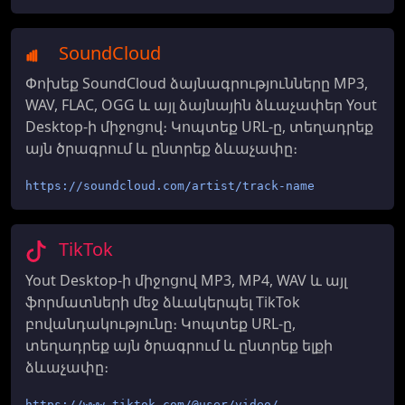
SoundCloud
Փոխեք SoundCloud ձայնագրությունները MP3,
WAV, FLAC, OGG և այլ ձայնային ձևաչափեր Yout
Desktop-ի միջոցով։ Կոպտեք URL-ը, տեղադրեք
այն ծրագրում և ընտրեք ձևաչափը։
https://soundcloud.com/artist/track-name
TikTok
Yout Desktop-ի միջոցով MP3, MP4, WAV և այլ
ֆորմատների մեջ ձևակերպել TikTok
բովանդակությունը։ Կոպտեք URL-ը,
տեղադրեք այն ծրագրում և ընտրեք ելքի
ձևաչափը։
https://www.tiktok.com/@user/video/...