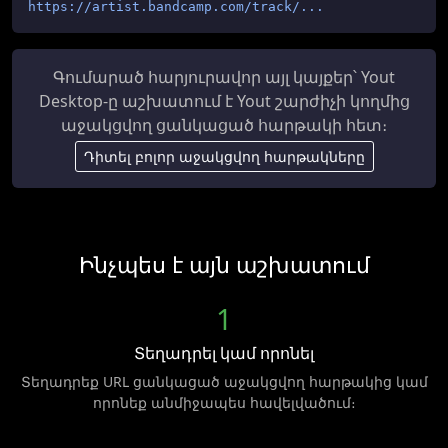
https://artist.bandcamp.com/track/...
Գումարած հարյուրավոր այլ կայքեր՝ Yout
Desktop-ը աշխատում է Yout շարժիչի կողմից
աջակցվող ցանկացած հարթակի հետ։
Դիտել բոլոր աջակցվող հարթակները
Ինչպես է այն աշխատում
1
Տեղադրել կամ որոնել
Տեղադրեք URL ցանկացած աջակցվող հարթակից կամ
որոնեք անմիջապես հավելվածում։