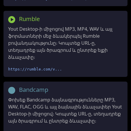
Rumble
Yout Desktop-ի միջոցով MP3, MP4, WAV և այլ
ֆորմատների մեջ ձևակերպել Rumble
բովանդակությունը։ Կոպտեք URL-ը,
տեղադրեք այն ծրագրում և ընտրեք ելքի
ձևաչափը։
https://rumble.com/v...
Bandcamp
Փոխեք Bandcamp ձայնագրությունները MP3,
WAV, FLAC, OGG և այլ ձայնային ձևաչափեր Yout
Desktop-ի միջոցով։ Կոպտեք URL-ը, տեղադրեք
այն ծրագրում և ընտրեք ձևաչափը։