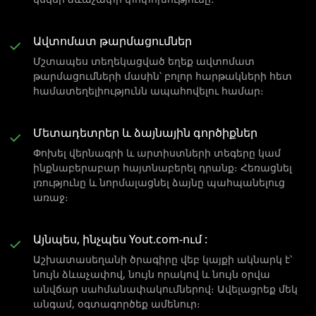
Ավտոմատ թարմացումներ
✓
Մշտապես տեղեկացված եղեք ավտոմատ
թարմացումների մասին՝ բոլոր հարթակների հետ
համատեղելիությունն ապահովելու համար։
Մետադետրեր և ձայնային գործիքներ
✓
Փոխել վերնագրի և արտիստների տեգերը կամ
ինքնաբերաբար հայտնաբերել դրանք։ Հեռացնել
լռությունը և նորմալացնել ձայնը պահպանելուց
առաջ։
Այնպես, ինչպես Yout.com-ում :
✓
Աշխատասեղանի ծրագիրը վեբ կայքի ակնարկ է՝
նույն ձևաչափով, նույն որակով և նույն օրվա
անվճար սահմանափակումներով։ Ավելացրեք մեկ
անգամ, օգտագործեք ամենուր։