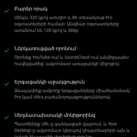
Բարձր որակ
✓
Մինչև 320 կբ/վ աուդիո և 8K տեսանյութ Pro
օգտատերերի համար: Անվճար օգտատերերը
ստանում են 128 կբ/վ և 360p:
Ներկառուցված որոնում
✓
Որոնեք YouTube-ում և SoundCloud-ում անմիջապես
հավելվածից՝ ավտոմատ առաջարկի միջոցով։
Երգացանկի աջակցություն
✓
Ձևաչափեք ամբողջ երգացանկերը միաժամանակ՝
Pro կամ Ultra բաժանորդագրություններով։
Սեղմատախտակի մոնիթորինգ
✓
Պատճենեք URL-ը ցանկացած վայրում, և Yout
Desktop-ը ավտոմատ կերպով կհայտնաբերի այն և
կսկսի ձևաչափի փոփոխությունը։