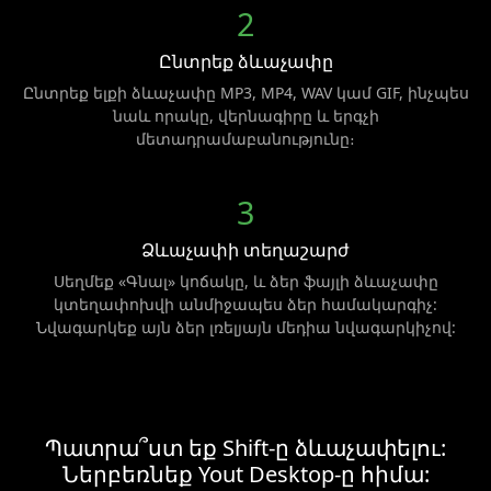
2
Ընտրեք ձևաչափը
Ընտրեք ելքի ձևաչափը MP3, MP4, WAV կամ GIF, ինչպես
նաև որակը, վերնագիրը և երգչի
մետադրամաբանությունը։
3
Ձևաչափի տեղաշարժ
Սեղմեք «Գնալ» կոճակը, և ձեր ֆայլի ձևաչափը
կտեղափոխվի անմիջապես ձեր համակարգիչ:
Նվագարկեք այն ձեր լռելյայն մեդիա նվագարկիչով:
Պատրա՞ստ եք Shift-ը ձևաչափելու:
Ներբեռնեք Yout Desktop-ը հիմա: