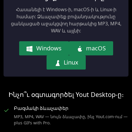
Հասանելի է Windows-ի, macOS-ի և Linux-ի
համար: Ձևաչափեք բովանդակությունը
ցանկացած աջակցվող հարթակից MP3, MP4,
WAV և այլնի:
Windows
macOS
Linux
Ինչո՞ւ օգտագործել Yout Desktop-ը։
Բազմակի ձևաչափեր
✓
MP3, MP4, WAV — նույն ձևաչափը, ինչ Yout.com-ում —
plus GIFs with Pro.