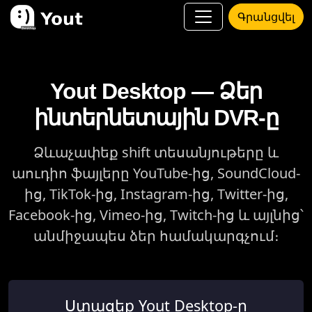
Գրանցվել
Yout Desktop — Ձեր
ինտերնետային DVR-ը
Ձևաչափեք shift տեսանյութերը և
աուդիո ֆայլերը YouTube-ից, SoundCloud-
ից, TikTok-ից, Instagram-ից, Twitter-ից,
Facebook-ից, Vimeo-ից, Twitch-ից և այլնից՝
անմիջապես ձեր համակարգչում։
Ստացեք Yout Desktop-ը