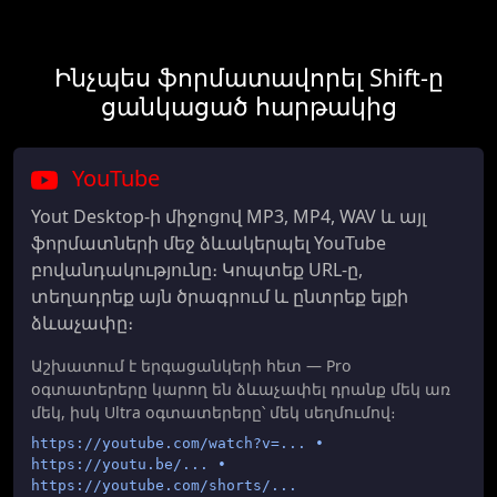
Ինչպես ֆորմատավորել Shift-ը
ցանկացած հարթակից
YouTube
Yout Desktop-ի միջոցով MP3, MP4, WAV և այլ
ֆորմատների մեջ ձևակերպել YouTube
բովանդակությունը։ Կոպտեք URL-ը,
տեղադրեք այն ծրագրում և ընտրեք ելքի
ձևաչափը։
Աշխատում է երգացանկերի հետ — Pro
օգտատերերը կարող են ձևաչափել դրանք մեկ առ
մեկ, իսկ Ultra օգտատերերը՝ մեկ սեղմումով։
https://youtube.com/watch?v=... •
https://youtu.be/... •
https://youtube.com/shorts/...