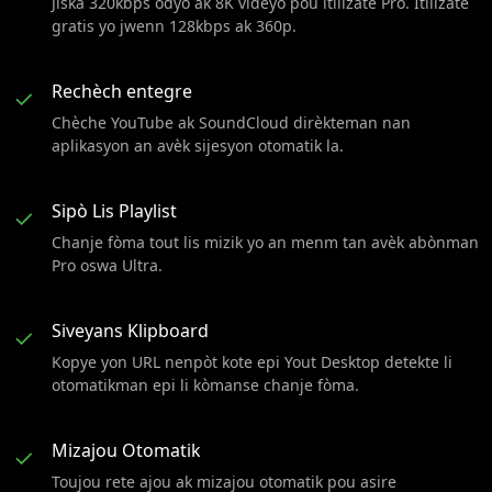
Jiska 320kbps odyo ak 8K videyo pou itilizatè Pro. Itilizatè
gratis yo jwenn 128kbps ak 360p.
Rechèch entegre
✓
Chèche YouTube ak SoundCloud dirèkteman nan
aplikasyon an avèk sijesyon otomatik la.
Sipò Lis Playlist
✓
Chanje fòma tout lis mizik yo an menm tan avèk abònman
Pro oswa Ultra.
Siveyans Klipboard
✓
Kopye yon URL nenpòt kote epi Yout Desktop detekte li
otomatikman epi li kòmanse chanje fòma.
Mizajou Otomatik
✓
Toujou rete ajou ak mizajou otomatik pou asire