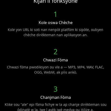
Kijan li fonksyone
1
Kole oswa Chèche
Kole yon URL ki soti nan nenpòt platfòm ki sipòte, oubyen
chèche dirèkteman nan aplikasyon an.
2
Chwazi Fòma
Chwazi fòma pwodiksyon ou vle a — MP3, MP4, WAV, FLAC,
OGG, WebM, ak plis ankò.
3
Chanjman Fòma
Klike sou "ale" epi fòma fichye w la ap chanje dirèkteman sou
òdinatè w la. Jwe l avèk jwè medya ou itilize a.