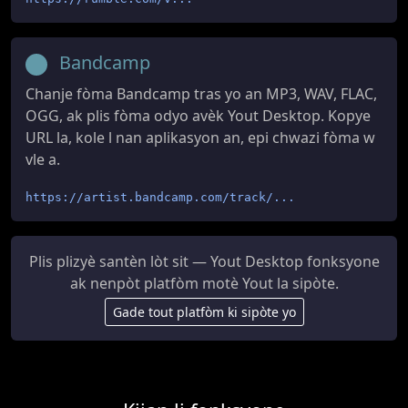
Bandcamp
Chanje fòma Bandcamp tras yo an MP3, WAV, FLAC,
OGG, ak plis fòma odyo avèk Yout Desktop. Kopye
URL la, kole l nan aplikasyon an, epi chwazi fòma w
vle a.
https://artist.bandcamp.com/track/...
Plis plizyè santèn lòt sit — Yout Desktop fonksyone
ak nenpòt platfòm motè Yout la sipòte.
Gade tout platfòm ki sipòte yo