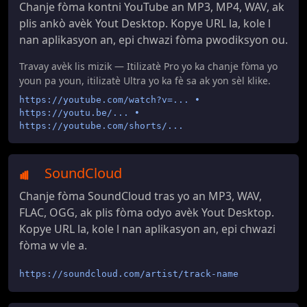
Chanje fòma kontni YouTube an MP3, MP4, WAV, ak
plis ankò avèk Yout Desktop. Kopye URL la, kole l
nan aplikasyon an, epi chwazi fòma pwodiksyon ou.
Travay avèk lis mizik — Itilizatè Pro yo ka chanje fòma yo
youn pa youn, itilizatè Ultra yo ka fè sa ak yon sèl klike.
https://youtube.com/watch?v=... •
https://youtu.be/... •
https://youtube.com/shorts/...
SoundCloud
Chanje fòma SoundCloud tras yo an MP3, WAV,
FLAC, OGG, ak plis fòma odyo avèk Yout Desktop.
Kopye URL la, kole l nan aplikasyon an, epi chwazi
fòma w vle a.
https://soundcloud.com/artist/track-name