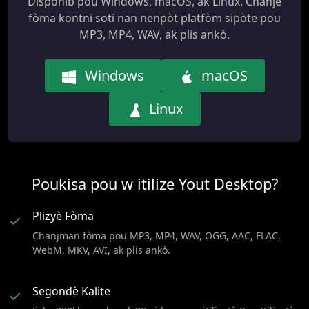
Disponib pou Windows, macOS, ak Linux. Chanje
fòma kontni soti nan nenpòt platfòm sipòte pou
MP3, MP4, WAV, ak plis ankò.
Windows
macOS
Linux
Poukisa pou w itilize Yout Desktop?
Plizyè Fòma
✓
Chanjman fòma pou MP3, MP4, WAV, OGG, AAC, FLAC,
WebM, MKV, AVI, ak plis ankò.
Segondè Kalite
✓