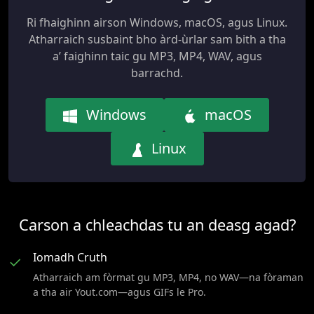
Ri fhaighinn airson Windows, macOS, agus Linux.
Atharraich susbaint bho àrd-ùrlar sam bith a tha
a’ faighinn taic gu MP3, MP4, WAV, agus
barrachd.
Windows
macOS
Linux
Carson a chleachdas tu an deasg agad?
Iomadh Cruth
✓
Atharraich am fòrmat gu MP3, MP4, no WAV—na fòraman
a tha air Yout.com—agus GIFs le Pro.