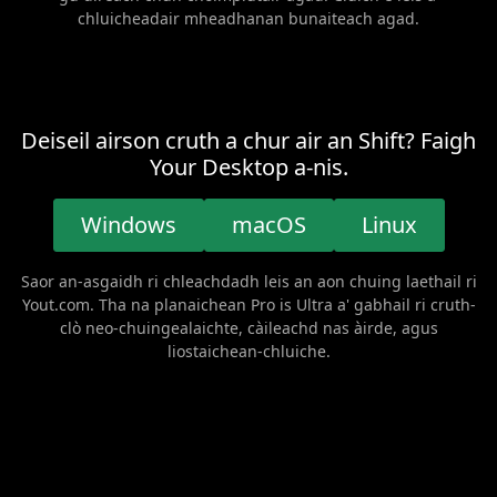
chluicheadair mheadhanan bunaiteach agad.
Deiseil airson cruth a chur air an Shift? Faigh
Your Desktop a-nis.
Windows
macOS
Linux
Saor an-asgaidh ri chleachdadh leis an aon chuing laethail ri
Yout.com. Tha na planaichean Pro is Ultra a' gabhail ri cruth-
clò neo-chuingealaichte, càileachd nas àirde, agus
liostaichean-chluiche.