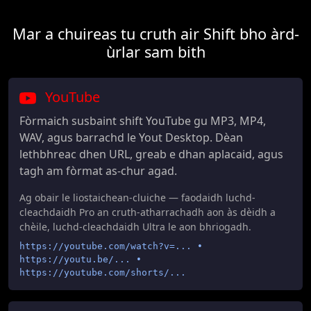
Mar a chuireas tu cruth air Shift bho àrd-
ùrlar sam bith
YouTube
Fòrmaich susbaint shift YouTube gu MP3, MP4,
WAV, agus barrachd le Yout Desktop. Dèan
lethbhreac dhen URL, greab e dhan aplacaid, agus
tagh am fòrmat as-chur agad.
Ag obair le liostaichean-cluiche — faodaidh luchd-
cleachdaidh Pro an cruth-atharrachadh aon às dèidh a
chèile, luchd-cleachdaidh Ultra le aon bhriogadh.
https://youtube.com/watch?v=... •
https://youtu.be/... •
https://youtube.com/shorts/...