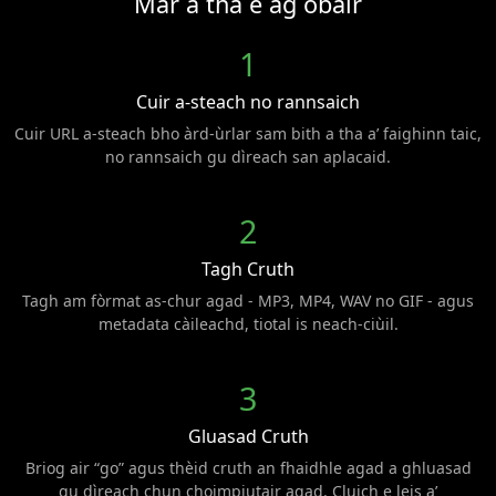
Mar a tha e ag obair
1
Cuir a-steach no rannsaich
Cuir URL a-steach bho àrd-ùrlar sam bith a tha a’ faighinn taic,
no rannsaich gu dìreach san aplacaid.
2
Tagh Cruth
Tagh am fòrmat as-chur agad - MP3, MP4, WAV no GIF - agus
metadata càileachd, tiotal is neach-ciùil.
3
Gluasad Cruth
Briog air “go” agus thèid cruth an fhaidhle agad a ghluasad
gu dìreach chun choimpiutair agad. Cluich e leis a’