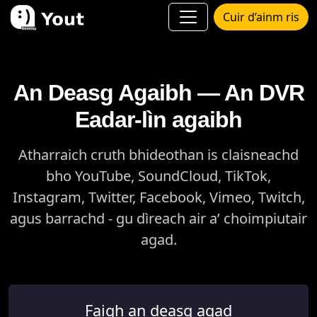
Cuir d’ainm ris
An Deasg Agaibh — An DVR
Eadar-lìn agaibh
Atharraich cruth bhideothan is claisneachd
bho YouTube, SoundCloud, TikTok,
Instagram, Twitter, Facebook, Vimeo, Twitch,
agus barrachd - gu dìreach air a’ choimpiutair
agad.
Faigh an deasg agad