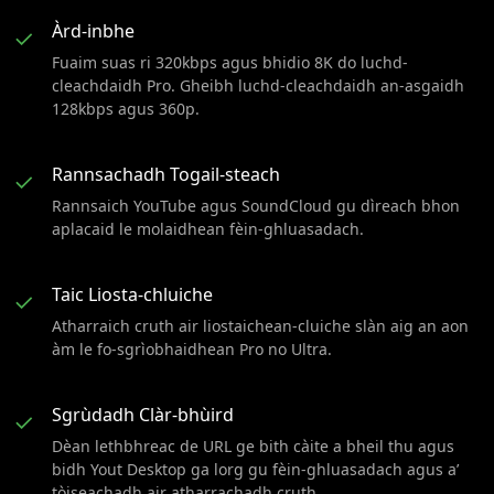
Àrd-inbhe
✓
Fuaim suas ri 320kbps agus bhidio 8K do luchd-
cleachdaidh Pro. Gheibh luchd-cleachdaidh an-asgaidh
128kbps agus 360p.
Rannsachadh Togail-steach
✓
Rannsaich YouTube agus SoundCloud gu dìreach bhon
aplacaid le molaidhean fèin-ghluasadach.
Taic Liosta-chluiche
✓
Atharraich cruth air liostaichean-cluiche slàn aig an aon
àm le fo-sgrìobhaidhean Pro no Ultra.
Sgrùdadh Clàr-bhùird
✓
Dèan lethbhreac de URL ge bith càite a bheil thu agus
bidh Yout Desktop ga lorg gu fèin-ghluasadach agus a’
tòiseachadh air atharrachadh cruth.