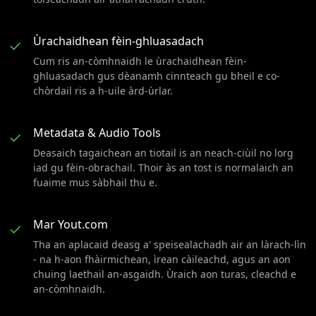
Ùrachaidhean fèin-ghluasadach
✓
Cum ris an-còmhnaidh le ùrachaidhean fèin-
ghluasadach gus dèanamh cinnteach gu bheil e co-
chòrdail ris a h-uile àrd-ùrlar.
Metadata & Audio Tools
✓
Deasaich tagaichean an tiotail is an neach-ciùil no lorg
iad gu fèin-obrachail. Thoir às an tost is normalaich an
fuaime mus sàbhail thu e.
Mar Yout.com
✓
Tha an aplacaid deasg a' speisealachadh air an làrach-lìn
- na h-aon fhàirmichean, ìrean càileachd, agus an aon
chuing laethail an-asgaidh. Ùraich aon turas, cleachd e
an-còmhnaidh.