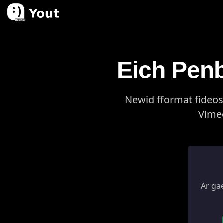
Eich Pen
Newid fformat fideos
Vimeo
Ar ga