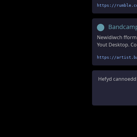
https://rumble.c
Bandcam
Newidiwch fforma
Yout Desktop. Cop
https://artist.b
Hefyd cannoedd 