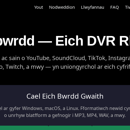
Yout
Nodweddion
Llwyfannau
FAQ
Ti
bwrdd — Eich DVR 
 ac sain o YouTube, SoundCloud, TikTok, Instagra
, Twitch, a mwy — yn uniongyrchol ar eich cyfrif
Cael Eich Bwrdd Gwaith
el ar gyfer Windows, macOS, a Linux. Fformatiwch newid c
o unrhyw blatfform a gefnogir i MP3, MP4, WAV, a mwy.