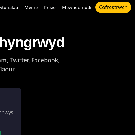
Cofrestrwch
wtorialau
Meme
Prisio
Mewngofnodi
Rhyngrwyd
m, Twitter, Facebook,
iadur.
ynnwys