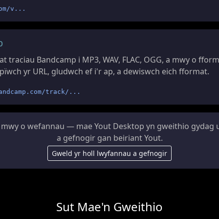
om/v...
p
t traciau Bandcamp i MP3, WAV, FLAC, OGG, a mwy o fform
ïwch yr URL, gludwch ef i'r ap, a dewiswch eich fformat.
andcamp.com/track/...
mwy o wefannau — mae Yout Desktop yn gweithio gydag 
a gefnogir gan beiriant Yout.
Gweld yr holl lwyfannau a gefnogir
Sut Mae'n Gweithio