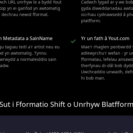
wch URL unrhyw le a bydd Yout
Cadwch lygad ar y we bo
top yn ei ganfod yn awtomatig
gyda diweddariadau awto
n dechrau newid fformat.
sicrhau cydnawsedd â ph
platfform.
yn Metadata a SainName
Yr un fath â Yout.com
✓
u tagiau teitl a'r artist neu eu
Mae'r rhaglen penbwrdd 
od yn awtomatig. Tynnu
adlewyrchu'r wefan - yr u
awrwydd a normaleiddio sain
fformatau, lefelau ansawd
cadw.
therfynau di-dâl bob dydd
Uwchraddio unwaith, def
hi bob man.
Sut i Fformatio Shift o Unrhyw Blatffor