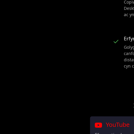
Copï
Desk
ac y
Erf
✓
Golyg
canf
dist
cyn 
YouTube