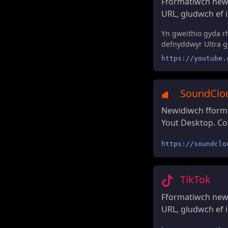
Fformatiwch new
URL, gludwch ef i
Yn gweithio gyda r
defnyddwyr Ultra g
https://youtube.
SoundClo
Newidiwch fforma
Yout Desktop. Cop
https://soundclo
TikTok
Fformatiwch newi
URL, gludwch ef i