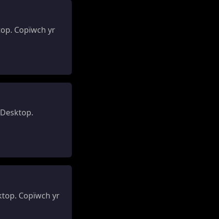
op. Copïwch yr
 Desktop.
top. Copïwch yr