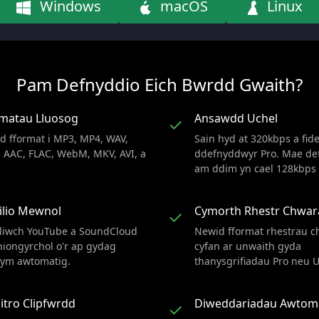
Windows
macOS
Linux
Pam Defnyddio Eich Bwrdd Gwaith?
rmatau Lluosog
Ansawdd Uchel
✓
d fformat i MP3, MP4, WAV,
Sain hyd at 320kbps a fide
 AAC, FLAC, WebM, MKV, AVI, a
ddefnyddwyr Pro. Mae d
.
am ddim yn cael 128kbps 
ilio Mewnol
Cymorth Rhestr Chwar
✓
liwch YouTube a SoundCloud
Newid fformat rhestrau 
niongyrchol o'r ap gydag
cyfan ar unwaith gyda
ym awtomatig.
thanysgrifiadau Pro neu U
tro Clipfwrdd
Diweddariadau Awtom
✓