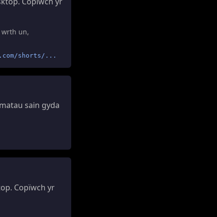
ktop. Copïwch yr
 wrth un,
.com/shorts/...
rmatau sain gyda
op. Copïwch yr