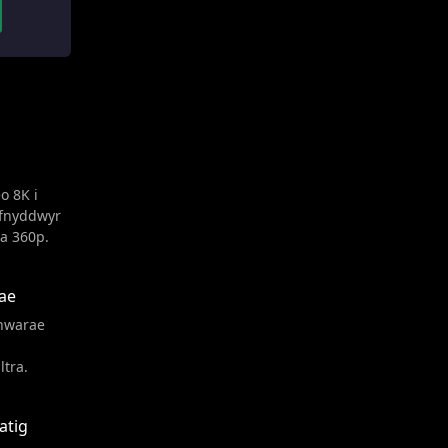
o 8K i
efnyddwyr
a 360p.
ae
chwarae
ltra.
atig