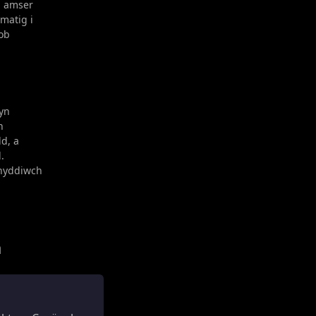
b amser
matig i
ob
yn
n
d, a
.
nyddiwch
m