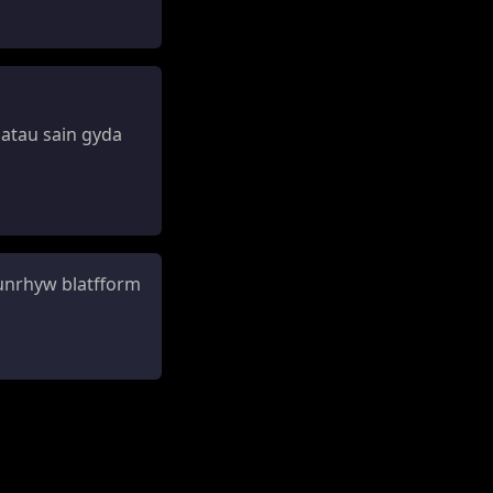
atau sain gyda
unrhyw blatfform