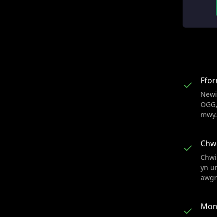
Ffo
✓
Newi
OGG,
mwy
Chw
✓
Chwi
yn u
awgr
Moni
✓