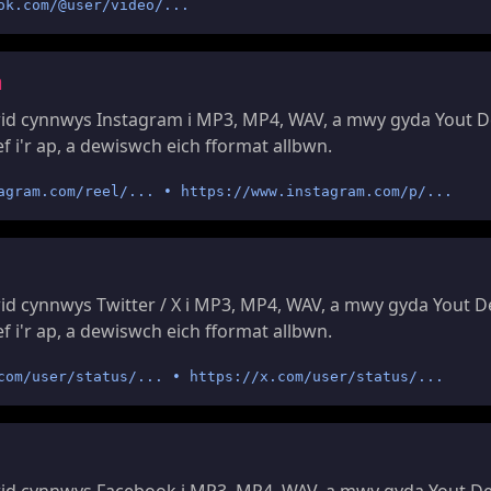
ok.com/@user/video/...
m
id cynnwys Instagram i MP3, MP4, WAV, a mwy gyda Yout D
f i'r ap, a dewiswch eich fformat allbwn.
agram.com/reel/... • https://www.instagram.com/p/...
d cynnwys Twitter / X i MP3, MP4, WAV, a mwy gyda Yout 
f i'r ap, a dewiswch eich fformat allbwn.
com/user/status/... • https://x.com/user/status/...
id cynnwys Facebook i MP3, MP4, WAV, a mwy gyda Yout D