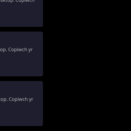
op. Copïwch yr
op. Copïwch yr