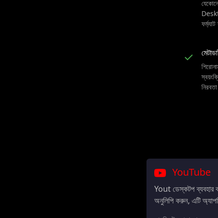
যেকোন
Deskto
ফর্ম্যা
মেটাড
✓
শিরোনাম
স্বয়ংক
নিরবতা
YouTube
Yout ডেস্কটপ ব্যবহার
অনুলিপি করুন, এটি অ্যাপ