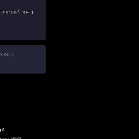
াস পরিবর্তন করুন।
কাজ করে।
িফট
আপনার ফাইলটি