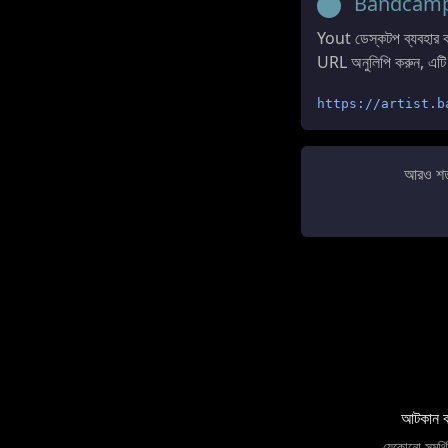
Bandcam
Yout ডেস্কটপ ব্যবহার
URL অনুলিপি করুন, এটি 
https://artist.b
আরও শত 
আটকান বা
যেকোনো সমর্থি