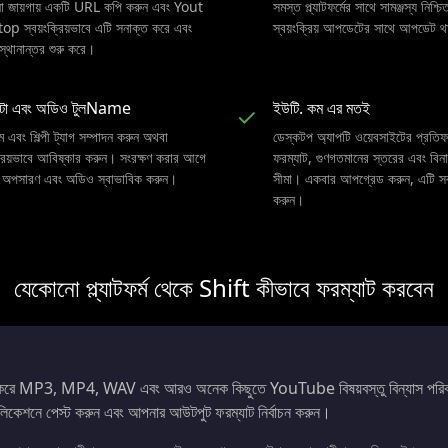
ো জায়গায় একটি URL কপি করুন এবং Yout
সমস্ত প্ল্যাটফর্মের সাথে সামঞ্জস্য নিশ্চ
p স্বয়ংক্রিয়ভাবে এটি সনাক্ত করে এবং
স্বয়ংক্রিয় আপডেটের সাথে আপডেট থ
ট স্থানান্তর শুরু করে।
াটা এবং অডিও টুলName
ইউটি. কম এর মতই
✓
 এবং শিল্পী ট্যাগ সম্পাদন করুন অথবা
ডেস্কটপ অ্যাপটি ওয়েবসাইটের প্রতি
্রিয়ভাবে আবিষ্কার করুন। সংরক্ষণ করার আগে
ফরম্যাট, গুণগতমানের স্তরের এবং বিনাম
 অপসারণ এবং অডিও স্বাভাবিক করুন।
সীমা। একবার আপগ্রেড করুন, এটি সব
করুন।
যেকোনো প্ল্যাটফর্ম থেকে Shift কীভাবে ফরম্যাট করবেন
 করে MP3, MP4, WAV এবং আরও অনেক কিছুতে YouTube বিষয়বস্তু বিন্যাস পরি
লিকেশনে পেস্ট করুন এবং আপনার আউটপুট ফরম্যাট নির্বাচন করুন।