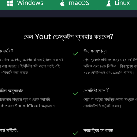
Windows
macOS
Linux
কেন Yout ডেস্কটপ ব্যবহার করবেন?
 ফর্ম্যাট
উচ্চ গুনসম্পন্ন
✓
 থেকে এমপি৩, এমপি৪ বা ওয়াইভিতে ফরমেটে
প্রো ব্যবহারকারীদের জন্য ৩২০ কেবিপি
তন করা হয়েছে। ইউটিউব ডট কমের মতই এই
অডিও এবং ৮কে ভিডিও। বিনামূল্যে ব্য
 পরিবর্তন করা হয়েছে।
১২৮ কেবিপিএস এবং ৩৬০পি পাবেন।
ির্মিত অনুসন্ধান
প্লেলিস্ট সাপোর্ট
✓
জেস্টের মাধ্যমে অ্যাপ থেকে সরাসরি
প্রো বা আল্ট্রা সাবস্ক্রিপশনের মাধ্যমে এ
be এবং SoundCloud অনুসন্ধান
প্লেলিস্টগুলি ফর্ম্যাট করুন।
োর্ড মনিটরিং
স্বয়ংক্রিয় আপডেট
✓