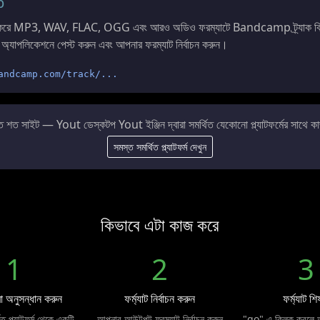
p
 করে MP3, WAV, FLAC, OGG এবং আরও অডিও ফরম্যাটে Bandcamp ট্র্যাক বিন্য
অ্যাপলিকেশনে পেস্ট করুন এবং আপনার ফরম্যাট নির্বাচন করুন।
andcamp.com/track/...
শত সাইট — Yout ডেস্কটপ Yout ইঞ্জিন দ্বারা সমর্থিত যেকোনো প্ল্যাটফর্মের সাথে 
সমস্ত সমর্থিত প্ল্যাটফর্ম দেখুন
কিভাবে এটা কাজ করে
1
2
3
 অনুসন্ধান করুন
ফর্ম্যাট নির্বাচন করুন
ফর্ম্যাট শ
ত প্ল্যাটফর্ম থেকে একটি
আপনার আউটপুট ফরম্যাট নির্বাচন করুন
"go" এ ক্লিক করলে 