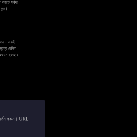
িত করতে সর্বদা
াকুন।
ফলন - একই
ূল্যে দৈনিক
খানে ব্যবহার
বর্তন করুন। URL