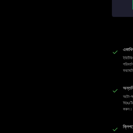
একাধিক
✓
ইউটিউব
পরিবর্
ফরমেটে
অন্তর্ন
✓
অটো-সা
YouTu
করুন।
ক্লিপব
✓